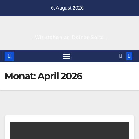
Zum
6. August 2026
Inhalt
springen
- Wir stehen an Deiner Seite -
Monat:
April 2026