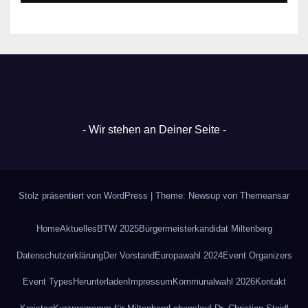
- Wir stehen an Deiner Seite -
Stolz präsentiert von WordPress
|
Theme: Newsup von
Themeansar
Home
Aktuelles
BTW 2025
Bürgermeisterkandidat Miltenberg
Datenschutz­erklärung
Der Vorstand
Europawahl 2024
Event Organizers
Event Types
Herunterladen
Impressum
Kommunalwahl 2026
Kontakt