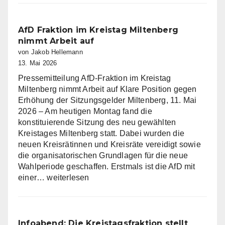
Miltenberg
wünscht
eine
AfD Fraktion im Kreistag Miltenberg
gesegnete
nimmt Arbeit auf
Christi
von Jakob Hellemann
Himmelfahrt
13. Mai 2026
Pressemitteilung AfD-Fraktion im Kreistag
Miltenberg nimmt Arbeit auf Klare Position gegen
Erhöhung der Sitzungsgelder Miltenberg, 11. Mai
2026 – Am heutigen Montag fand die
konstituierende Sitzung des neu gewählten
Kreistages Miltenberg statt. Dabei wurden die
neuen Kreisrätinnen und Kreisräte vereidigt sowie
die organisatorischen Grundlagen für die neue
Wahlperiode geschaffen. Erstmals ist die AfD mit
AfD
einer…
weiterlesen
Fraktion
im
Kreistag
Miltenberg
Infoabend: Die Kreistagsfraktion stellt