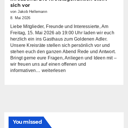
nimmt
sich vor
Arbeit
von Jakob Hellemann
auf
8. Mai 2026
Liebe Mitglieder, Freunde und Interessierte, Am
Freitag, 15. Mai 2026 ab 19:00 Uhr laden wir euch
herzlich ein ins Gasthaus zum Goldenen Adler.
Unsere Kreisräte stellen sich persönlich vor und
stehen euch den ganzen Abend Rede und Antwort.
Bringt gerne eure Fragen, Anliegen und Ideen mit –
wir freuen uns auf einen offenen und
Infoabend:
informativen…
weiterlesen
Die
Kreistagsfraktion
stellt
sich
vor
You missed