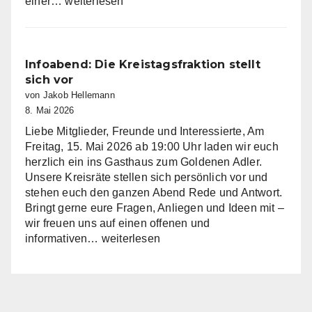
AfD
einer…
weiterlesen
Fraktion
im
Kreistag
Miltenberg
Infoabend: Die Kreistagsfraktion stellt
nimmt
sich vor
Arbeit
von Jakob Hellemann
auf
8. Mai 2026
Liebe Mitglieder, Freunde und Interessierte, Am
Freitag, 15. Mai 2026 ab 19:00 Uhr laden wir euch
herzlich ein ins Gasthaus zum Goldenen Adler.
Unsere Kreisräte stellen sich persönlich vor und
stehen euch den ganzen Abend Rede und Antwort.
Bringt gerne eure Fragen, Anliegen und Ideen mit –
wir freuen uns auf einen offenen und
Infoabend:
informativen…
weiterlesen
Die
Kreistagsfraktion
stellt
sich