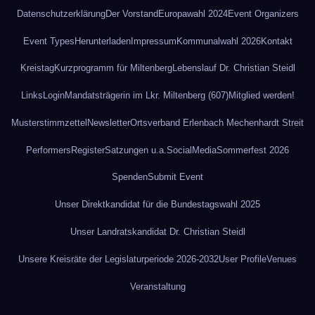
Datenschutz­erklärung
Der Vorstand
Europawahl 2024
Event Organizers
Event Types
Herunterladen
Impressum
Kommunalwahl 2026
Kontakt
Kreistag
Kurzprogramm für Miltenberg
Lebenslauf Dr. Christian Steidl
Links
Login
Mandatsträgerin im Lkr. Miltenberg (607)
Mitglied werden!
Musterstimmzettel
Newsletter
Ortsverband Erlenbach Mechenhardt Streit
Performers
Register
Satzungen u.a.
SocialMedia
Sommerfest 2026
Spenden
Submit Event
Unser Direktkandidat für die Bundestagswahl 2025
Unser Landratskandidat Dr. Christian Steidl
Unsere Kreisräte der Legislaturperiode 2026-2032
User Profile
Venues
Veranstaltung