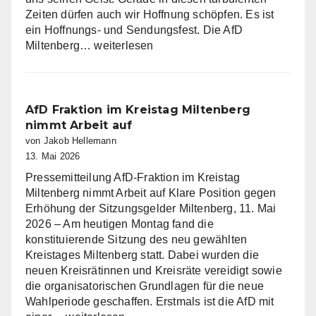
Zeiten dürfen auch wir Hoffnung schöpfen. Es ist
ein Hoffnungs- und Sendungsfest. Die AfD
Die
Miltenberg…
weiterlesen
AfD
Miltenberg
wünscht
eine
AfD Fraktion im Kreistag Miltenberg
gesegnete
nimmt Arbeit auf
Christi
von Jakob Hellemann
Himmelfahrt
13. Mai 2026
Pressemitteilung AfD-Fraktion im Kreistag
Miltenberg nimmt Arbeit auf Klare Position gegen
Erhöhung der Sitzungsgelder Miltenberg, 11. Mai
2026 – Am heutigen Montag fand die
konstituierende Sitzung des neu gewählten
Kreistages Miltenberg statt. Dabei wurden die
neuen Kreisrätinnen und Kreisräte vereidigt sowie
die organisatorischen Grundlagen für die neue
Wahlperiode geschaffen. Erstmals ist die AfD mit