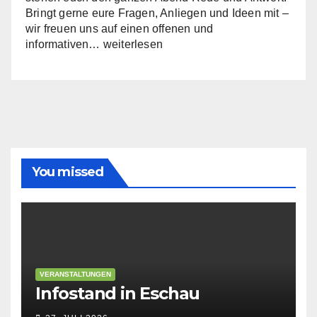
Bringt gerne eure Fragen, Anliegen und Ideen mit –
wir freuen uns auf einen offenen und
Infoabend:
informativen…
weiterlesen
Die
Kreistagsfraktion
stellt
sich
vor
You missed
VERANSTALTUNGEN
Infostand in Eschau