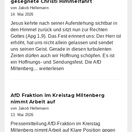
gesegnete Christi Himmelfahrt
von Jakob Hellemann
14. Mai 2026
Jesus kehrte nach seiner Auferstehung sichtbar in
den Himmel zurück und sitzt nun zur Rechten
Gottes (Apg 1,9). Das Fest erinnert uns: Der Herr ist
erhöht, hat uns nicht allein gelassen und sendet
uns seinen Geist. Gerade in diesen turbulenten
Zeiten dürfen auch wir Hoffnung schöpfen. Es ist
ein Hoffnungs- und Sendungsfest. Die AfD
Die
Miltenberg…
weiterlesen
AfD
Miltenberg
wünscht
eine
AfD Fraktion im Kreistag Miltenberg
gesegnete
nimmt Arbeit auf
Christi
von Jakob Hellemann
Himmelfahrt
13. Mai 2026
Pressemitteilung AfD-Fraktion im Kreistag
Miltenberg nimmt Arbeit auf Klare Position gegen