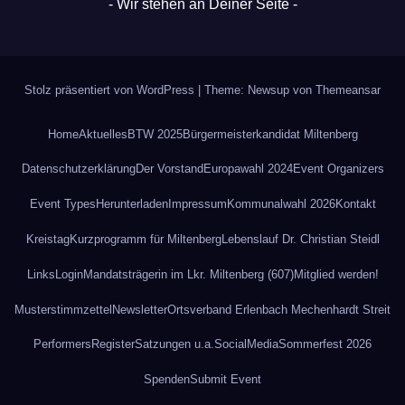
- Wir stehen an Deiner Seite -
Stolz präsentiert von WordPress
|
Theme: Newsup von
Themeansar
Home
Aktuelles
BTW 2025
Bürgermeisterkandidat Miltenberg
Datenschutz­erklärung
Der Vorstand
Europawahl 2024
Event Organizers
Event Types
Herunterladen
Impressum
Kommunalwahl 2026
Kontakt
Kreistag
Kurzprogramm für Miltenberg
Lebenslauf Dr. Christian Steidl
Links
Login
Mandatsträgerin im Lkr. Miltenberg (607)
Mitglied werden!
Musterstimmzettel
Newsletter
Ortsverband Erlenbach Mechenhardt Streit
Performers
Register
Satzungen u.a.
SocialMedia
Sommerfest 2026
Spenden
Submit Event