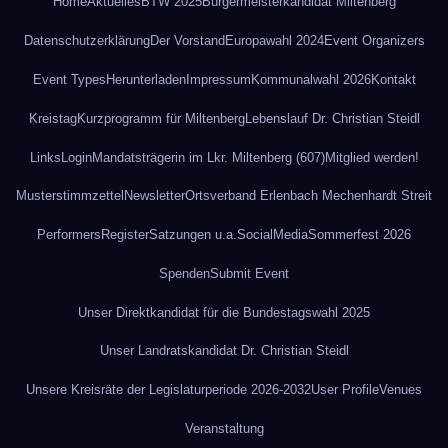
Home
Aktuelles
BTW 2025
Bürgermeisterkandidat Miltenberg
Datenschutz­erklärung
Der Vorstand
Europawahl 2024
Event Organizers
Event Types
Herunterladen
Impressum
Kommunalwahl 2026
Kontakt
Kreistag
Kurzprogramm für Miltenberg
Lebenslauf Dr. Christian Steidl
Links
Login
Mandatsträgerin im Lkr. Miltenberg (607)
Mitglied werden!
Musterstimmzettel
Newsletter
Ortsverband Erlenbach Mechenhardt Streit
Performers
Register
Satzungen u.a.
SocialMedia
Sommerfest 2026
Spenden
Submit Event
Unser Direktkandidat für die Bundestagswahl 2025
Unser Landratskandidat Dr. Christian Steidl
Unsere Kreisräte der Legislaturperiode 2026-2032
User Profile
Venues
Veranstaltung