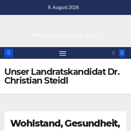
Zum
9. August 2026
Inhalt
springen
- Wir stehen an Deiner Seite -
Unser Landratskandidat Dr.
Christian Steidl
Wohlstand, Gesundheit,