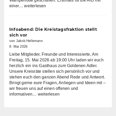
Wahlperiode geschaffen. Erstmals ist die AfD mit
AfD
einer…
weiterlesen
Fraktion
im
Kreistag
Miltenberg
Infoabend: Die Kreistagsfraktion stellt
nimmt
sich vor
Arbeit
von Jakob Hellemann
auf
8. Mai 2026
Liebe Mitglieder, Freunde und Interessierte, Am
Freitag, 15. Mai 2026 ab 19:00 Uhr laden wir euch
herzlich ein ins Gasthaus zum Goldenen Adler.
Unsere Kreisräte stellen sich persönlich vor und
stehen euch den ganzen Abend Rede und Antwort.
Bringt gerne eure Fragen, Anliegen und Ideen mit –
wir freuen uns auf einen offenen und
Infoabend:
informativen…
weiterlesen
Die
Kreistagsfraktion
stellt