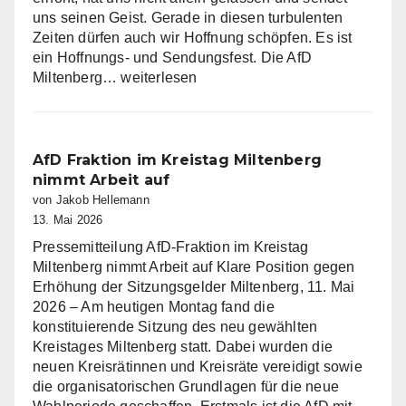
uns seinen Geist. Gerade in diesen turbulenten
Zeiten dürfen auch wir Hoffnung schöpfen. Es ist
ein Hoffnungs- und Sendungsfest. Die AfD
Die
Miltenberg…
weiterlesen
AfD
Miltenberg
wünscht
eine
AfD Fraktion im Kreistag Miltenberg
gesegnete
nimmt Arbeit auf
Christi
von Jakob Hellemann
Himmelfahrt
13. Mai 2026
Pressemitteilung AfD-Fraktion im Kreistag
Miltenberg nimmt Arbeit auf Klare Position gegen
Erhöhung der Sitzungsgelder Miltenberg, 11. Mai
2026 – Am heutigen Montag fand die
konstituierende Sitzung des neu gewählten
Kreistages Miltenberg statt. Dabei wurden die
neuen Kreisrätinnen und Kreisräte vereidigt sowie
die organisatorischen Grundlagen für die neue