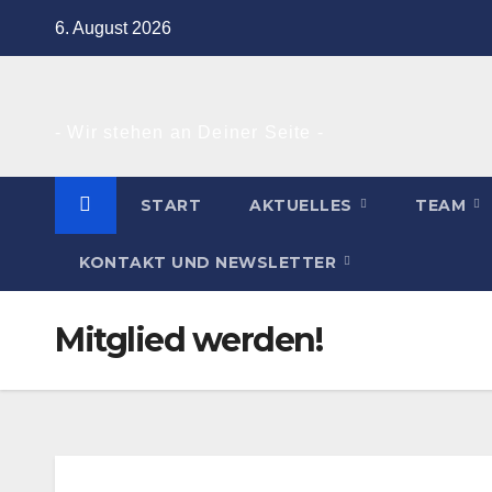
Zum
6. August 2026
Inhalt
springen
- Wir stehen an Deiner Seite -
START
AKTUELLES
TEAM
KONTAKT UND NEWSLETTER
Mitglied werden!