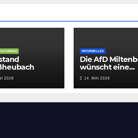
TALTUNGEN
INFORMELLES
stand
Die AfD Milten
ßheubach
wünscht eine
gesegnete Chris
NI 2026
14. MAI 2026
Himmelfahrt