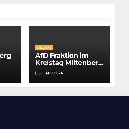
KREISTAG
berg
AfD Fraktion im
Kreistag Miltenberg
ti
nimmt Arbeit auf
13. MAI 2026