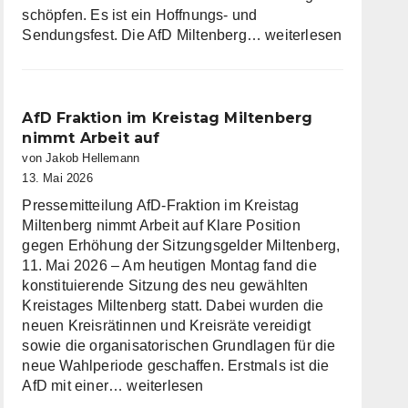
schöpfen. Es ist ein Hoffnungs- und
Die
Sendungsfest. Die AfD Miltenberg…
weiterlesen
AfD
Miltenberg
wünscht
eine
AfD Fraktion im Kreistag Miltenberg
gesegnete
nimmt Arbeit auf
Christi
von Jakob Hellemann
Himmelfahrt
13. Mai 2026
Pressemitteilung AfD-Fraktion im Kreistag
Miltenberg nimmt Arbeit auf Klare Position
gegen Erhöhung der Sitzungsgelder Miltenberg,
11. Mai 2026 – Am heutigen Montag fand die
konstituierende Sitzung des neu gewählten
Kreistages Miltenberg statt. Dabei wurden die
neuen Kreisrätinnen und Kreisräte vereidigt
sowie die organisatorischen Grundlagen für die
neue Wahlperiode geschaffen. Erstmals ist die
AfD
AfD mit einer…
weiterlesen
Fraktion