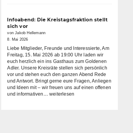
im
Kreistag
Miltenberg
Infoabend: Die Kreistagsfraktion stellt
nimmt
sich vor
Arbeit
von Jakob Hellemann
auf
8. Mai 2026
Liebe Mitglieder, Freunde und Interessierte, Am
Freitag, 15. Mai 2026 ab 19:00 Uhr laden wir
euch herzlich ein ins Gasthaus zum Goldenen
Adler. Unsere Kreisräte stellen sich persönlich
vor und stehen euch den ganzen Abend Rede
und Antwort. Bringt gerne eure Fragen, Anliegen
und Ideen mit – wir freuen uns auf einen offenen
Infoabend:
und informativen…
weiterlesen
Die
Kreistagsfraktion
stellt
sich
vor