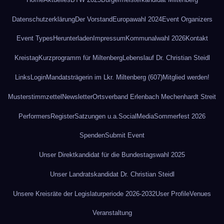
Datenschutz­erklärung
Der Vorstand
Europawahl 2024
Event Organizers
Event Types
Herunterladen
Impressum
Kommunalwahl 2026
Kontakt
Kreistag
Kurzprogramm für Miltenberg
Lebenslauf Dr. Christian Steidl
Links
Login
Mandatsträgerin im Lkr. Miltenberg (607)
Mitglied werden!
Musterstimmzettel
Newsletter
Ortsverband Erlenbach Mechenhardt Streit
Performers
Register
Satzungen u.a.
SocialMedia
Sommerfest 2026
Spenden
Submit Event
Unser Direktkandidat für die Bundestagswahl 2025
Unser Landratskandidat Dr. Christian Steidl
Unsere Kreisräte der Legislaturperiode 2026-2032
User Profile
Venues
Veranstaltung