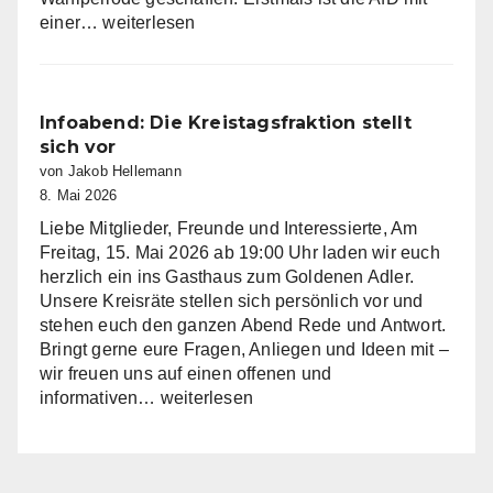
AfD
einer…
weiterlesen
Fraktion
im
Kreistag
Miltenberg
Infoabend: Die Kreistagsfraktion stellt
nimmt
sich vor
Arbeit
von Jakob Hellemann
auf
8. Mai 2026
Liebe Mitglieder, Freunde und Interessierte, Am
Freitag, 15. Mai 2026 ab 19:00 Uhr laden wir euch
herzlich ein ins Gasthaus zum Goldenen Adler.
Unsere Kreisräte stellen sich persönlich vor und
stehen euch den ganzen Abend Rede und Antwort.
Bringt gerne eure Fragen, Anliegen und Ideen mit –
wir freuen uns auf einen offenen und
Infoabend:
informativen…
weiterlesen
Die
Kreistagsfraktion
stellt