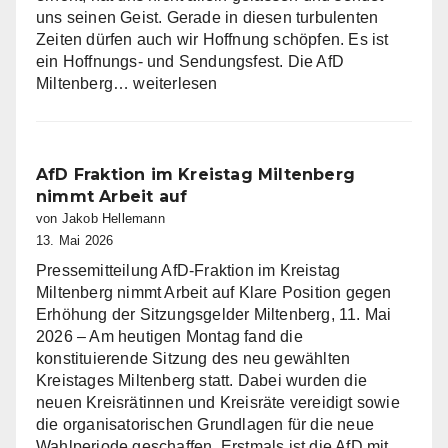
uns seinen Geist. Gerade in diesen turbulenten
Zeiten dürfen auch wir Hoffnung schöpfen. Es ist
ein Hoffnungs- und Sendungsfest. Die AfD
Die
Miltenberg…
weiterlesen
AfD
Miltenberg
wünscht
eine
AfD Fraktion im Kreistag Miltenberg
gesegnete
nimmt Arbeit auf
Christi
von Jakob Hellemann
Himmelfahrt
13. Mai 2026
Pressemitteilung AfD-Fraktion im Kreistag
Miltenberg nimmt Arbeit auf Klare Position gegen
Erhöhung der Sitzungsgelder Miltenberg, 11. Mai
2026 – Am heutigen Montag fand die
konstituierende Sitzung des neu gewählten
Kreistages Miltenberg statt. Dabei wurden die
neuen Kreisrätinnen und Kreisräte vereidigt sowie
die organisatorischen Grundlagen für die neue
Wahlperiode geschaffen. Erstmals ist die AfD mit