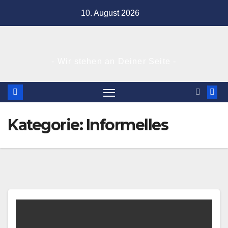
Zum
10. August 2026
Inhalt
springen
- Wir stehen an Deiner Seite -
Kategorie:
Informelles