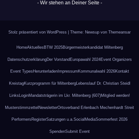
- Wir stehen an Deiner Seite -
Stolz präsentiert von WordPress
|
Theme: Newsup von
Themeansar
Home
Aktuelles
BTW 2025
Bürgermeisterkandidat Miltenberg
Datenschutz­erklärung
Der Vorstand
Europawahl 2024
Event Organizers
Event Types
Herunterladen
Impressum
Kommunalwahl 2026
Kontakt
Kreistag
Kurzprogramm für Miltenberg
Lebenslauf Dr. Christian Steidl
Links
Login
Mandatsträgerin im Lkr. Miltenberg (607)
Mitglied werden!
Musterstimmzettel
Newsletter
Ortsverband Erlenbach Mechenhardt Streit
Performers
Register
Satzungen u.a.
SocialMedia
Sommerfest 2026
Spenden
Submit Event