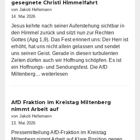
gesegnete Christi Himmelfahrt
von Jakob Hellemann
14. Mai 2026
Jesus kehrte nach seiner Auferstehung sichtbar in
den Himmel zurück und sitzt nun zur Rechten
Gottes (Apg 1,9). Das Fest erinnert uns: Der Herr ist
erhöht, hat uns nicht allein gelassen und sendet
uns seinen Geist. Gerade in diesen turbulenten
Zeiten dürfen auch wir Hoffnung schöpfen. Es ist
ein Hoffnungs- und Sendungsfest. Die AfD
Die
Miltenberg…
weiterlesen
AfD
Miltenberg
wünscht
eine
AfD Fraktion im Kreistag Miltenberg
gesegnete
nimmt Arbeit auf
Christi
von Jakob Hellemann
Himmelfahrt
13. Mai 2026
Pressemitteilung AfD-Fraktion im Kreistag
Miltenberg nimmt Arbeit auf Klare Position gegen