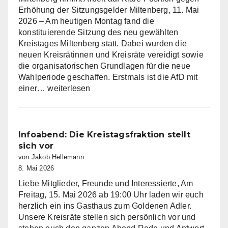
Erhöhung der Sitzungsgelder Miltenberg, 11. Mai
2026 – Am heutigen Montag fand die
konstituierende Sitzung des neu gewählten
Kreistages Miltenberg statt. Dabei wurden die
neuen Kreisrätinnen und Kreisräte vereidigt sowie
die organisatorischen Grundlagen für die neue
Wahlperiode geschaffen. Erstmals ist die AfD mit
AfD
einer…
weiterlesen
Fraktion
im
Kreistag
Miltenberg
Infoabend: Die Kreistagsfraktion stellt
nimmt
sich vor
Arbeit
von Jakob Hellemann
auf
8. Mai 2026
Liebe Mitglieder, Freunde und Interessierte, Am
Freitag, 15. Mai 2026 ab 19:00 Uhr laden wir euch
herzlich ein ins Gasthaus zum Goldenen Adler.
Unsere Kreisräte stellen sich persönlich vor und