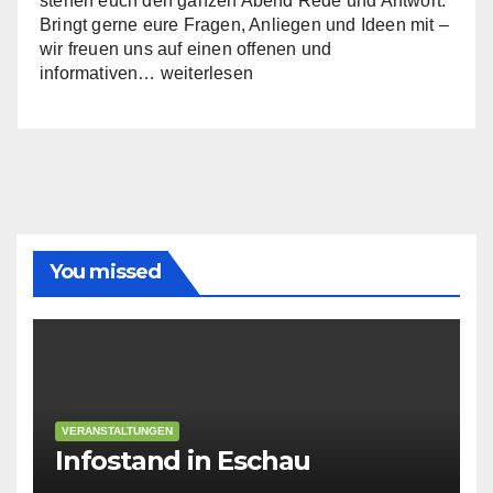
stehen euch den ganzen Abend Rede und Antwort.
Bringt gerne eure Fragen, Anliegen und Ideen mit –
wir freuen uns auf einen offenen und
Infoabend:
informativen…
weiterlesen
Die
Kreistagsfraktion
stellt
sich
vor
You missed
VERANSTALTUNGEN
Infostand in Eschau