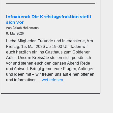
im
Kreistag
Miltenberg
Infoabend: Die Kreistagsfraktion stellt
nimmt
sich vor
Arbeit
von Jakob Hellemann
auf
8. Mai 2026
Liebe Mitglieder, Freunde und Interessierte, Am
Freitag, 15. Mai 2026 ab 19:00 Uhr laden wir
euch herzlich ein ins Gasthaus zum Goldenen
Adler. Unsere Kreisräte stellen sich persönlich
vor und stehen euch den ganzen Abend Rede
und Antwort. Bringt gerne eure Fragen, Anliegen
und Ideen mit – wir freuen uns auf einen offenen
Infoabend:
und informativen…
weiterlesen
Die
Kreistagsfraktion
stellt
sich
vor