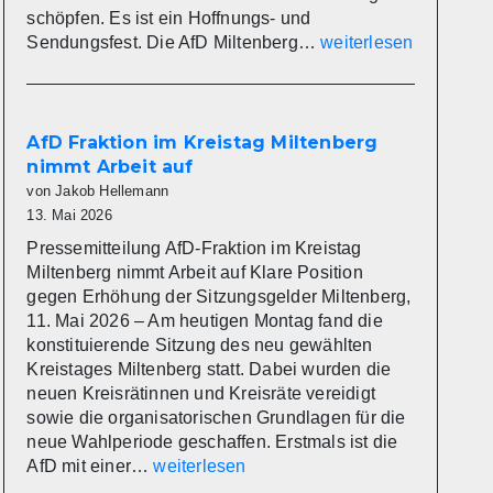
schöpfen. Es ist ein Hoffnungs- und
Die
Sendungsfest. Die AfD Miltenberg…
weiterlesen
AfD
Miltenberg
wünscht
eine
AfD Fraktion im Kreistag Miltenberg
gesegnete
nimmt Arbeit auf
Christi
von Jakob Hellemann
Himmelfahrt
13. Mai 2026
Pressemitteilung AfD-Fraktion im Kreistag
Miltenberg nimmt Arbeit auf Klare Position
gegen Erhöhung der Sitzungsgelder Miltenberg,
11. Mai 2026 – Am heutigen Montag fand die
konstituierende Sitzung des neu gewählten
Kreistages Miltenberg statt. Dabei wurden die
neuen Kreisrätinnen und Kreisräte vereidigt
sowie die organisatorischen Grundlagen für die
neue Wahlperiode geschaffen. Erstmals ist die
AfD
AfD mit einer…
weiterlesen
Fraktion