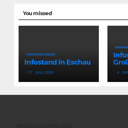
You missed
VERANS
Info
VERANSTALTUNGEN
Infostand in Eschau
Gro
27. JULI 2026
4. JU
- Wir stehen an Deiner Seite -