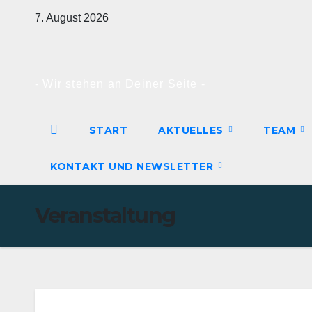
Zum
7. August 2026
Inhalt
springen
- Wir stehen an Deiner Seite -
START
AKTUELLES
TEAM
KONTAKT UND NEWSLETTER
Veranstaltung