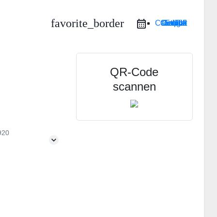
favorite_border
Google Calendar
iCal Export
Outlook Live
Outlook 365
QR-Code
scannen
920