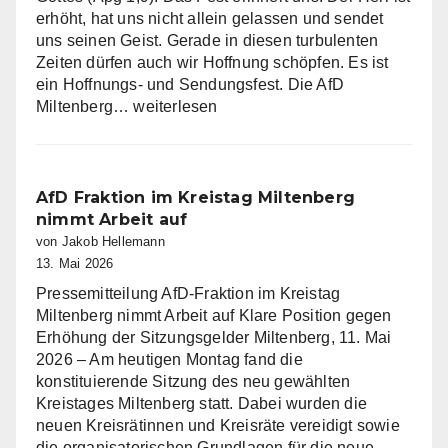
erhöht, hat uns nicht allein gelassen und sendet
uns seinen Geist. Gerade in diesen turbulenten
Zeiten dürfen auch wir Hoffnung schöpfen. Es ist
ein Hoffnungs- und Sendungsfest. Die AfD
Die
Miltenberg…
weiterlesen
AfD
Miltenberg
wünscht
eine
AfD Fraktion im Kreistag Miltenberg
gesegnete
nimmt Arbeit auf
Christi
von Jakob Hellemann
Himmelfahrt
13. Mai 2026
Pressemitteilung AfD-Fraktion im Kreistag
Miltenberg nimmt Arbeit auf Klare Position gegen
Erhöhung der Sitzungsgelder Miltenberg, 11. Mai
2026 – Am heutigen Montag fand die
konstituierende Sitzung des neu gewählten
Kreistages Miltenberg statt. Dabei wurden die
neuen Kreisrätinnen und Kreisräte vereidigt sowie
die organisatorischen Grundlagen für die neue