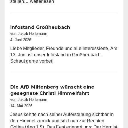
Infostand
stellen…
weiterlesen
in
Eschau
Infostand Großheubach
von Jakob Hellemann
4. Juni 2026
Liebe Mitglieder, Freunde und alle Interessierte, Am
13. Juni ist unser Infostand in Großheubach.
Schaut gerne vorbei!
Die AfD Miltenberg wünscht eine
gesegnete Christi Himmelfahrt
von Jakob Hellemann
14. Mai 2026
Jesus kehrte nach seiner Auferstehung sichtbar in
den Himmel zurück und sitzt nun zur Rechten
Gottes (Apg 1,9). Das Fest erinnert uns: Der Herr ist