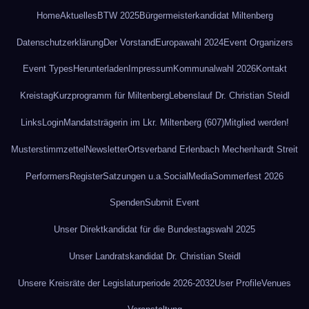
Home
Aktuelles
BTW 2025
Bürgermeisterkandidat Miltenberg
Datenschutz­erklärung
Der Vorstand
Europawahl 2024
Event Organizers
Event Types
Herunterladen
Impressum
Kommunalwahl 2026
Kontakt
Kreistag
Kurzprogramm für Miltenberg
Lebenslauf Dr. Christian Steidl
Links
Login
Mandatsträgerin im Lkr. Miltenberg (607)
Mitglied werden!
Musterstimmzettel
Newsletter
Ortsverband Erlenbach Mechenhardt Streit
Performers
Register
Satzungen u.a.
SocialMedia
Sommerfest 2026
Spenden
Submit Event
Unser Direktkandidat für die Bundestagswahl 2025
Unser Landratskandidat Dr. Christian Steidl
Unsere Kreisräte der Legislaturperiode 2026-2032
User Profile
Venues