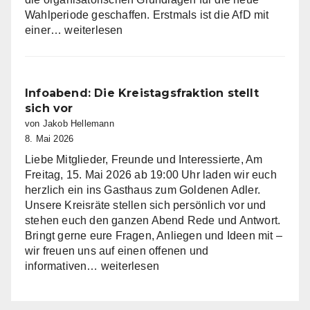
Wahlperiode geschaffen. Erstmals ist die AfD mit
AfD
einer…
weiterlesen
Fraktion
im
Kreistag
Miltenberg
Infoabend: Die Kreistagsfraktion stellt
nimmt
sich vor
Arbeit
von Jakob Hellemann
auf
8. Mai 2026
Liebe Mitglieder, Freunde und Interessierte, Am
Freitag, 15. Mai 2026 ab 19:00 Uhr laden wir euch
herzlich ein ins Gasthaus zum Goldenen Adler.
Unsere Kreisräte stellen sich persönlich vor und
stehen euch den ganzen Abend Rede und Antwort.
Bringt gerne eure Fragen, Anliegen und Ideen mit –
wir freuen uns auf einen offenen und
Infoabend:
informativen…
weiterlesen
Die
Kreistagsfraktion