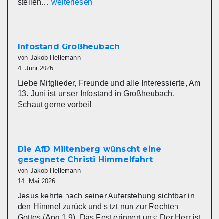
Infostand
stellen…
weiterlesen
in
Eschau
Infostand Großheubach
von Jakob Hellemann
4. Juni 2026
Liebe Mitglieder, Freunde und alle Interessierte, Am
13. Juni ist unser Infostand in Großheubach.
Schaut gerne vorbei!
Die AfD Miltenberg wünscht eine
gesegnete Christi Himmelfahrt
von Jakob Hellemann
14. Mai 2026
Jesus kehrte nach seiner Auferstehung sichtbar in
den Himmel zurück und sitzt nun zur Rechten
Gottes (Apg 1,9). Das Fest erinnert uns: Der Herr ist