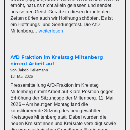
erhöht, hat uns nicht allein gelassen und sendet
uns seinen Geist. Gerade in diesen turbulenten
Zeiten dürfen auch wir Hoffnung schöpfen. Es ist
ein Hoffnungs- und Sendungsfest. Die AfD
Die
Miltenberg…
weiterlesen
AfD
Miltenberg
wünscht
eine
AfD Fraktion im Kreistag Miltenberg
gesegnete
nimmt Arbeit auf
Christi
von Jakob Hellemann
Himmelfahrt
13. Mai 2026
Pressemitteilung AfD-Fraktion im Kreistag
Miltenberg nimmt Arbeit auf Klare Position gegen
Erhöhung der Sitzungsgelder Miltenberg, 11. Mai
2026 – Am heutigen Montag fand die
konstituierende Sitzung des neu gewählten
Kreistages Miltenberg statt. Dabei wurden die
neuen Kreisrätinnen und Kreisräte vereidigt sowie
die organisatorischen Grundlagen für die neue