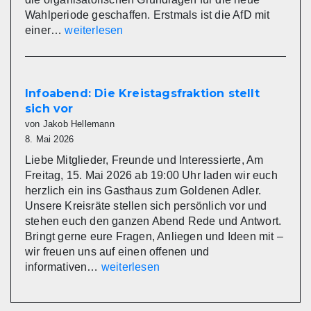
Wahlperiode geschaffen. Erstmals ist die AfD mit
AfD
einer…
weiterlesen
Fraktion
im
Kreistag
Miltenberg
Infoabend: Die Kreistagsfraktion stellt
nimmt
sich vor
Arbeit
von Jakob Hellemann
auf
8. Mai 2026
Liebe Mitglieder, Freunde und Interessierte, Am
Freitag, 15. Mai 2026 ab 19:00 Uhr laden wir euch
herzlich ein ins Gasthaus zum Goldenen Adler.
Unsere Kreisräte stellen sich persönlich vor und
stehen euch den ganzen Abend Rede und Antwort.
Bringt gerne eure Fragen, Anliegen und Ideen mit –
wir freuen uns auf einen offenen und
Infoabend:
informativen…
weiterlesen
Die
Kreistagsfraktion