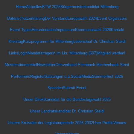
Home
Aktuelles
BTW 2025
Bürgermeisterkandidat Miltenberg
Datenschutz­erklärung
Der Vorstand
Europawahl 2024
Event Organizers
Event Types
Herunterladen
Impressum
Kommunalwahl 2026
Kontakt
Kreistag
Kurzprogramm für Miltenberg
Lebenslauf Dr. Christian Steidl
Links
Login
Mandatsträgerin im Lkr. Miltenberg (607)
Mitglied werden!
Musterstimmzettel
Newsletter
Ortsverband Erlenbach Mechenhardt Streit
Performers
Register
Satzungen u.a.
SocialMedia
Sommerfest 2026
Spenden
Submit Event
Unser Direktkandidat für die Bundestagswahl 2025
Unser Landratskandidat Dr. Christian Steidl
Unsere Kreisräte der Legislaturperiode 2026-2032
User Profile
Venues