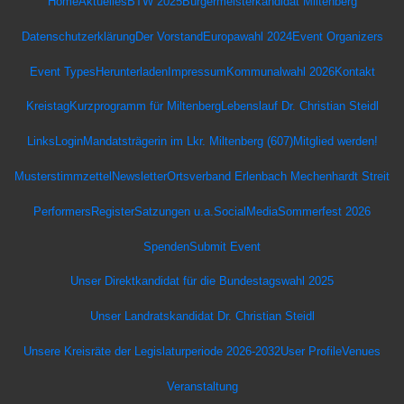
Home
Aktuelles
BTW 2025
Bürgermeisterkandidat Miltenberg
Datenschutz­erklärung
Der Vorstand
Europawahl 2024
Event Organizers
Event Types
Herunterladen
Impressum
Kommunalwahl 2026
Kontakt
Kreistag
Kurzprogramm für Miltenberg
Lebenslauf Dr. Christian Steidl
Links
Login
Mandatsträgerin im Lkr. Miltenberg (607)
Mitglied werden!
Musterstimmzettel
Newsletter
Ortsverband Erlenbach Mechenhardt Streit
Performers
Register
Satzungen u.a.
SocialMedia
Sommerfest 2026
Spenden
Submit Event
Unser Direktkandidat für die Bundestagswahl 2025
Unser Landratskandidat Dr. Christian Steidl
Unsere Kreisräte der Legislaturperiode 2026-2032
User Profile
Venues
Veranstaltung