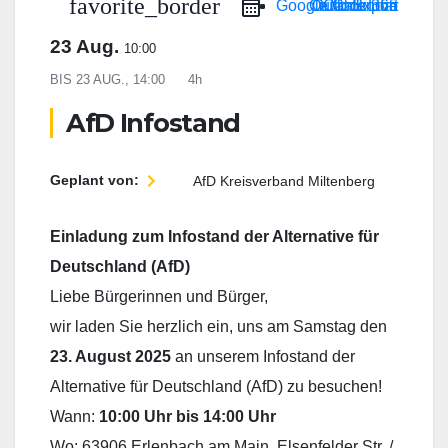
favorite_border
Google Calendar
Outlook Live
Outlook 365
iCal Export
23 Aug.
10:00
BIS
23 AUG., 14:00
4h
AfD Infostand
Geplant von:
AfD Kreisverband Miltenberg
Einladung zum Infostand der Alternative für
Deutschland (AfD)
Liebe Bürgerinnen und Bürger,
wir laden Sie herzlich ein, uns am Samstag den
23. August 2025
an unserem Infostand der
Alternative für Deutschland (AfD) zu besuchen!
Wann:
10:00 Uhr bis 14:00 Uhr
Wo: 63906 Erlenbach am Main, Elsenfelder Str. /