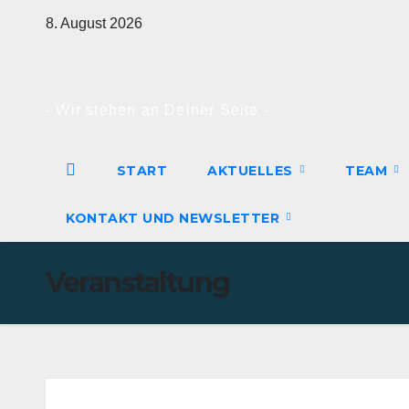
Zum
8. August 2026
Inhalt
springen
- Wir stehen an Deiner Seite -
START
AKTUELLES
TEAM
KONTAKT UND NEWSLETTER
Veranstaltung