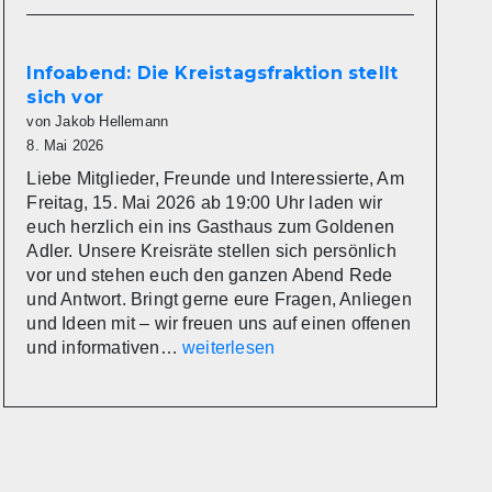
im
Kreistag
Miltenberg
Infoabend: Die Kreistagsfraktion stellt
nimmt
sich vor
Arbeit
von Jakob Hellemann
auf
8. Mai 2026
Liebe Mitglieder, Freunde und Interessierte, Am
Freitag, 15. Mai 2026 ab 19:00 Uhr laden wir
euch herzlich ein ins Gasthaus zum Goldenen
Adler. Unsere Kreisräte stellen sich persönlich
vor und stehen euch den ganzen Abend Rede
und Antwort. Bringt gerne eure Fragen, Anliegen
und Ideen mit – wir freuen uns auf einen offenen
Infoabend:
und informativen…
weiterlesen
Die
Kreistagsfraktion
stellt
sich
vor