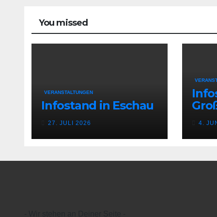
You missed
VERANS
Info
VERANSTALTUNGEN
Infostand in Eschau
Gro
27. JULI 2026
4. JU
- Wir stehen an Deiner Seite -