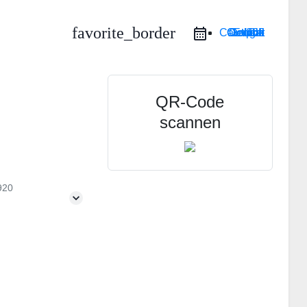
favorite_border
Google Calendar
iCal Export
Outlook Live
Outlook 365
QR-Code
scannen
920