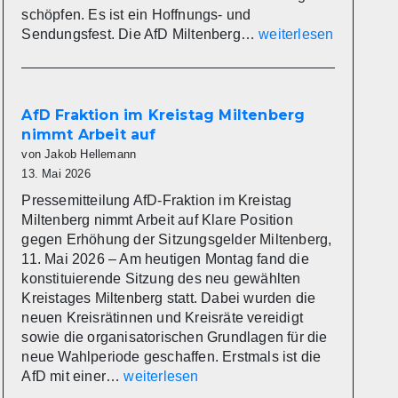
schöpfen. Es ist ein Hoffnungs- und
Die
Sendungsfest. Die AfD Miltenberg…
weiterlesen
AfD
Miltenberg
wünscht
eine
AfD Fraktion im Kreistag Miltenberg
gesegnete
nimmt Arbeit auf
Christi
von Jakob Hellemann
Himmelfahrt
13. Mai 2026
Pressemitteilung AfD-Fraktion im Kreistag
Miltenberg nimmt Arbeit auf Klare Position
gegen Erhöhung der Sitzungsgelder Miltenberg,
11. Mai 2026 – Am heutigen Montag fand die
konstituierende Sitzung des neu gewählten
Kreistages Miltenberg statt. Dabei wurden die
neuen Kreisrätinnen und Kreisräte vereidigt
sowie die organisatorischen Grundlagen für die
neue Wahlperiode geschaffen. Erstmals ist die
AfD
AfD mit einer…
weiterlesen
Fraktion