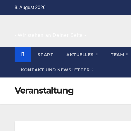
Zum
8. August 2026
Inhalt
springen
- Wir stehen an Deiner Seite -
START
AKTUELLES
TEAM
KONTAKT UND NEWSLETTER
Veranstaltung