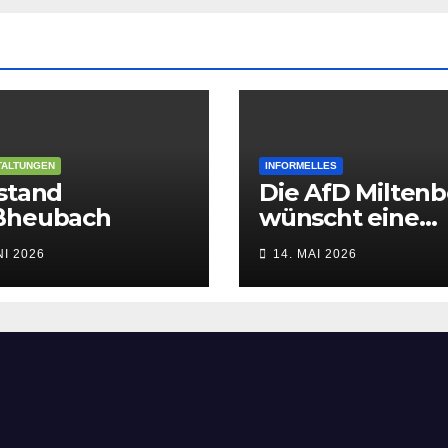
TALTUNGEN
INFORMELLES
stand
Die AfD Milten
ßheubach
wünscht eine
gesegnete Chris
NI 2026
14. MAI 2026
Himmelfahrt