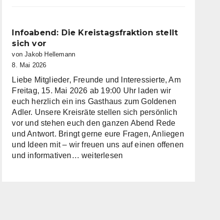
im
Kreistag
Miltenberg
Infoabend: Die Kreistagsfraktion stellt
nimmt
sich vor
Arbeit
von Jakob Hellemann
auf
8. Mai 2026
Liebe Mitglieder, Freunde und Interessierte, Am
Freitag, 15. Mai 2026 ab 19:00 Uhr laden wir
euch herzlich ein ins Gasthaus zum Goldenen
Adler. Unsere Kreisräte stellen sich persönlich
vor und stehen euch den ganzen Abend Rede
und Antwort. Bringt gerne eure Fragen, Anliegen
und Ideen mit – wir freuen uns auf einen offenen
Infoabend:
und informativen…
weiterlesen
Die
Kreistagsfraktion
stellt
sich
vor