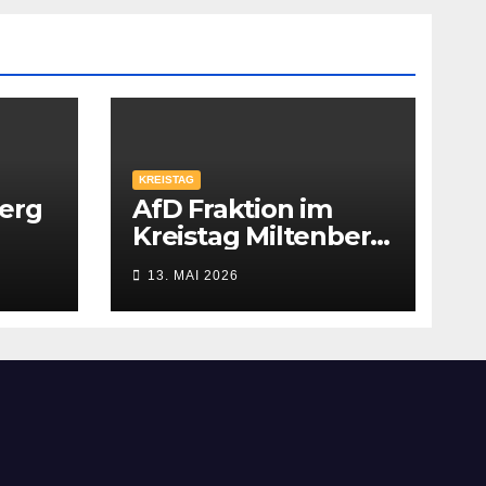
KREISTAG
berg
AfD Fraktion im
Kreistag Miltenberg
ti
nimmt Arbeit auf
13. MAI 2026