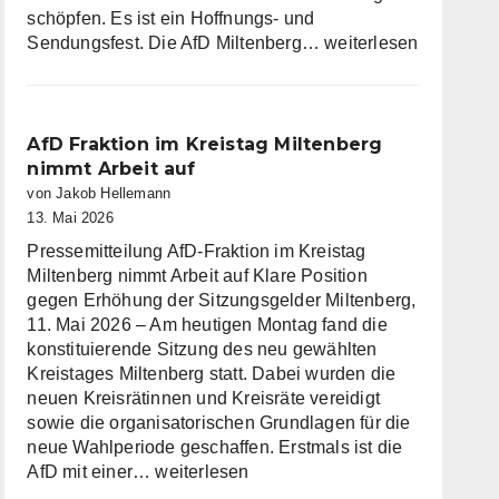
schöpfen. Es ist ein Hoffnungs- und
Die
Sendungsfest. Die AfD Miltenberg…
weiterlesen
AfD
Miltenberg
wünscht
eine
AfD Fraktion im Kreistag Miltenberg
gesegnete
nimmt Arbeit auf
Christi
von Jakob Hellemann
Himmelfahrt
13. Mai 2026
Pressemitteilung AfD-Fraktion im Kreistag
Miltenberg nimmt Arbeit auf Klare Position
gegen Erhöhung der Sitzungsgelder Miltenberg,
11. Mai 2026 – Am heutigen Montag fand die
konstituierende Sitzung des neu gewählten
Kreistages Miltenberg statt. Dabei wurden die
neuen Kreisrätinnen und Kreisräte vereidigt
sowie die organisatorischen Grundlagen für die
neue Wahlperiode geschaffen. Erstmals ist die
AfD
AfD mit einer…
weiterlesen
Fraktion