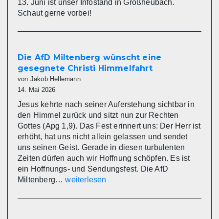
13. Juni ist unser Infostand in Großheubach.
Schaut gerne vorbei!
Die AfD Miltenberg wünscht eine
gesegnete Christi Himmelfahrt
von Jakob Hellemann
14. Mai 2026
Jesus kehrte nach seiner Auferstehung sichtbar in
den Himmel zurück und sitzt nun zur Rechten
Gottes (Apg 1,9). Das Fest erinnert uns: Der Herr ist
erhöht, hat uns nicht allein gelassen und sendet
uns seinen Geist. Gerade in diesen turbulenten
Zeiten dürfen auch wir Hoffnung schöpfen. Es ist
ein Hoffnungs- und Sendungsfest. Die AfD
Die
Miltenberg…
weiterlesen
AfD
Miltenberg
wünscht