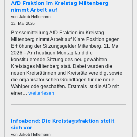
eine
AfD Fraktion im Kreistag Miltenberg
gesegnete
nimmt Arbeit auf
Christi
von Jakob Hellemann
Himmelfahrt
13. Mai 2026
Pressemitteilung AfD-Fraktion im Kreistag
Miltenberg nimmt Arbeit auf Klare Position gegen
Erhöhung der Sitzungsgelder Miltenberg, 11. Mai
2026 – Am heutigen Montag fand die
konstituierende Sitzung des neu gewählten
Kreistages Miltenberg statt. Dabei wurden die
neuen Kreisrätinnen und Kreisräte vereidigt sowie
die organisatorischen Grundlagen für die neue
Wahlperiode geschaffen. Erstmals ist die AfD mit
AfD
einer…
weiterlesen
Fraktion
im
Kreistag
Miltenberg
Infoabend: Die Kreistagsfraktion stellt
nimmt
sich vor
Arbeit
von Jakob Hellemann