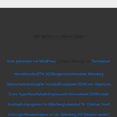
- Wir stehen an Deiner Seite -
Stolz präsentiert von WordPress
|
Theme: Newsup von
Themeansar
Home
Aktuelles
BTW 2025
Bürgermeisterkandidat Miltenberg
Datenschutz­erklärung
Der Vorstand
Europawahl 2024
Event Organizers
Event Types
Herunterladen
Impressum
Kommunalwahl 2026
Kontakt
Kreistag
Kurzprogramm für Miltenberg
Lebenslauf Dr. Christian Steidl
Links
Login
Mandatsträgerin im Lkr. Miltenberg (607)
Mitglied werden!