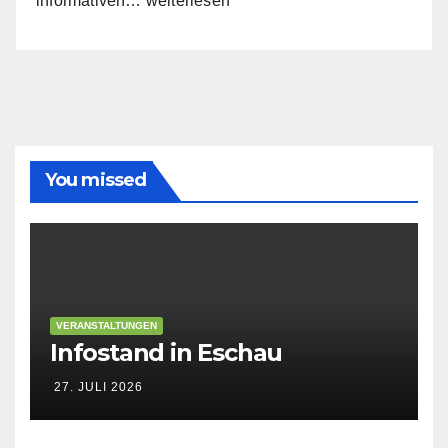
informativen…
weiterlesen
Die
Kreistagsfraktion
stellt
sich
vor
You missed
VERANSTALTUNGEN
Infostand in Eschau
27. JULI 2026