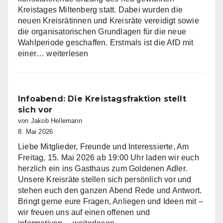
Kreistages Miltenberg statt. Dabei wurden die
neuen Kreisrätinnen und Kreisräte vereidigt sowie
die organisatorischen Grundlagen für die neue
Wahlperiode geschaffen. Erstmals ist die AfD mit
AfD
einer…
weiterlesen
Fraktion
im
Kreistag
Miltenberg
Infoabend: Die Kreistagsfraktion stellt
nimmt
sich vor
Arbeit
von Jakob Hellemann
auf
8. Mai 2026
Liebe Mitglieder, Freunde und Interessierte, Am
Freitag, 15. Mai 2026 ab 19:00 Uhr laden wir euch
herzlich ein ins Gasthaus zum Goldenen Adler.
Unsere Kreisräte stellen sich persönlich vor und
stehen euch den ganzen Abend Rede und Antwort.
Bringt gerne eure Fragen, Anliegen und Ideen mit –
wir freuen uns auf einen offenen und
Infoabend: