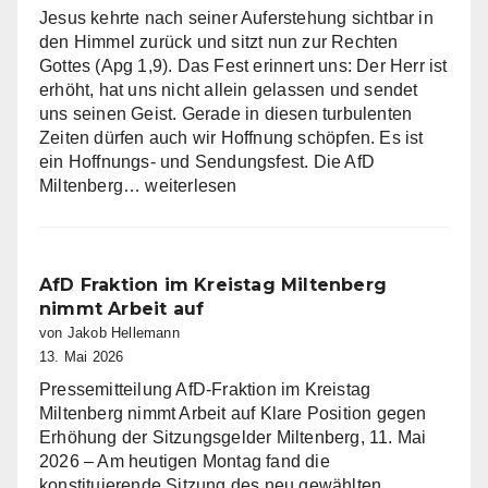
Jesus kehrte nach seiner Auferstehung sichtbar in
den Himmel zurück und sitzt nun zur Rechten
Gottes (Apg 1,9). Das Fest erinnert uns: Der Herr ist
erhöht, hat uns nicht allein gelassen und sendet
uns seinen Geist. Gerade in diesen turbulenten
Zeiten dürfen auch wir Hoffnung schöpfen. Es ist
ein Hoffnungs- und Sendungsfest. Die AfD
Die
Miltenberg…
weiterlesen
AfD
Miltenberg
wünscht
eine
AfD Fraktion im Kreistag Miltenberg
gesegnete
nimmt Arbeit auf
Christi
von Jakob Hellemann
Himmelfahrt
13. Mai 2026
Pressemitteilung AfD-Fraktion im Kreistag
Miltenberg nimmt Arbeit auf Klare Position gegen
Erhöhung der Sitzungsgelder Miltenberg, 11. Mai
2026 – Am heutigen Montag fand die
konstituierende Sitzung des neu gewählten