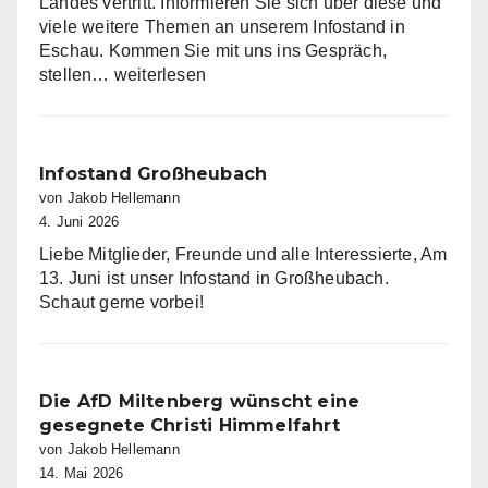
Landes vertritt. Informieren Sie sich über diese und
viele weitere Themen an unserem Infostand in
Eschau. Kommen Sie mit uns ins Gespräch,
Infostand
stellen…
weiterlesen
in
Eschau
Infostand Großheubach
von Jakob Hellemann
4. Juni 2026
Liebe Mitglieder, Freunde und alle Interessierte, Am
13. Juni ist unser Infostand in Großheubach.
Schaut gerne vorbei!
Die AfD Miltenberg wünscht eine
gesegnete Christi Himmelfahrt
von Jakob Hellemann
14. Mai 2026