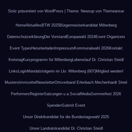
Stolz präsentiert von WordPress
|
Theme: Newsup von
Themeansar
Home
Aktuelles
BTW 2025
Bürgermeisterkandidat Miltenberg
Datenschutz­erklärung
Der Vorstand
Europawahl 2024
Event Organizers
Event Types
Herunterladen
Impressum
Kommunalwahl 2026
Kontakt
Kreistag
Kurzprogramm für Miltenberg
Lebenslauf Dr. Christian Steidl
Links
Login
Mandatsträgerin im Lkr. Miltenberg (607)
Mitglied werden!
Musterstimmzettel
Newsletter
Ortsverband Erlenbach Mechenhardt Streit
Performers
Register
Satzungen u.a.
SocialMedia
Sommerfest 2026
Spenden
Submit Event
Unser Direktkandidat für die Bundestagswahl 2025
Unser Landratskandidat Dr. Christian Steidl