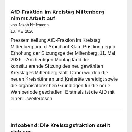
wünscht
eine
AfD Fraktion im Kreistag Miltenberg
gesegnete
nimmt Arbeit auf
Christi
von Jakob Hellemann
Himmelfahrt
13. Mai 2026
Pressemitteilung AfD-Fraktion im Kreistag
Miltenberg nimmt Arbeit auf Klare Position gegen
Erhöhung der Sitzungsgelder Miltenberg, 11. Mai
2026 – Am heutigen Montag fand die
konstituierende Sitzung des neu gewählten
Kreistages Miltenberg statt. Dabei wurden die
neuen Kreisrätinnen und Kreisräte vereidigt sowie
die organisatorischen Grundlagen für die neue
Wahlperiode geschaffen. Erstmals ist die AfD mit
AfD
einer…
weiterlesen
Fraktion
im
Kreistag
Miltenberg
Infoabend: Die Kreistagsfraktion stellt
nimmt
sich vor