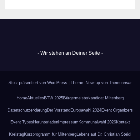
- Wir stehen an Deiner Seite -
Stolz präsentiert von WordPress
|
Theme: Newsup von
Themeansar
Home
Aktuelles
BTW 2025
Bürgermeisterkandidat Miltenberg
Datenschutz­erklärung
Der Vorstand
Europawahl 2024
Event Organizers
Event Types
Herunterladen
Impressum
Kommunalwahl 2026
Kontakt
Kreistag
Kurzprogramm für Miltenberg
Lebenslauf Dr. Christian Steidl