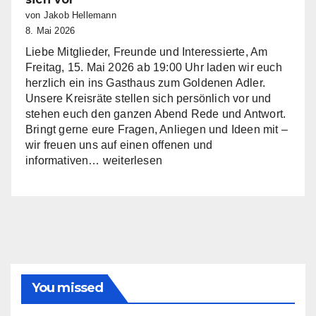
Arbeit
von Jakob Hellemann
auf
8. Mai 2026
Liebe Mitglieder, Freunde und Interessierte, Am
Freitag, 15. Mai 2026 ab 19:00 Uhr laden wir euch
herzlich ein ins Gasthaus zum Goldenen Adler.
Unsere Kreisräte stellen sich persönlich vor und
stehen euch den ganzen Abend Rede und Antwort.
Bringt gerne eure Fragen, Anliegen und Ideen mit –
wir freuen uns auf einen offenen und
Infoabend:
informativen…
weiterlesen
Die
Kreistagsfraktion
stellt
sich
vor
You missed