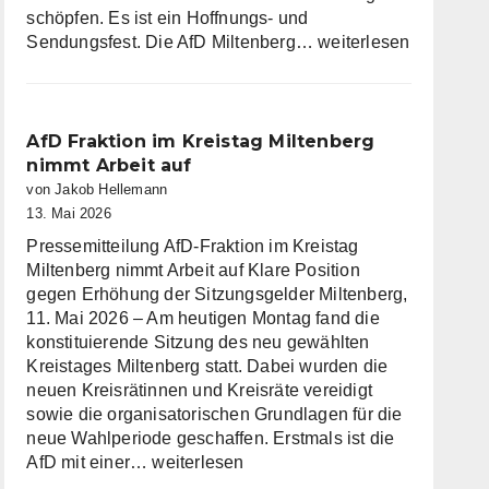
schöpfen. Es ist ein Hoffnungs- und
Die
Sendungsfest. Die AfD Miltenberg…
weiterlesen
AfD
Miltenberg
wünscht
eine
AfD Fraktion im Kreistag Miltenberg
gesegnete
nimmt Arbeit auf
Christi
von Jakob Hellemann
Himmelfahrt
13. Mai 2026
Pressemitteilung AfD-Fraktion im Kreistag
Miltenberg nimmt Arbeit auf Klare Position
gegen Erhöhung der Sitzungsgelder Miltenberg,
11. Mai 2026 – Am heutigen Montag fand die
konstituierende Sitzung des neu gewählten
Kreistages Miltenberg statt. Dabei wurden die
neuen Kreisrätinnen und Kreisräte vereidigt
sowie die organisatorischen Grundlagen für die
neue Wahlperiode geschaffen. Erstmals ist die
AfD
AfD mit einer…
weiterlesen
Fraktion