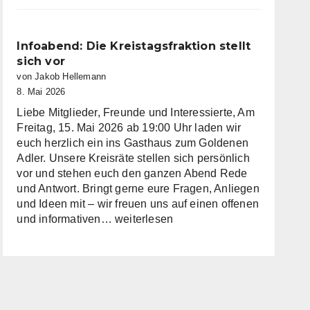
im
Kreistag
Miltenberg
Infoabend: Die Kreistagsfraktion stellt
nimmt
sich vor
Arbeit
von Jakob Hellemann
auf
8. Mai 2026
Liebe Mitglieder, Freunde und Interessierte, Am
Freitag, 15. Mai 2026 ab 19:00 Uhr laden wir
euch herzlich ein ins Gasthaus zum Goldenen
Adler. Unsere Kreisräte stellen sich persönlich
vor und stehen euch den ganzen Abend Rede
und Antwort. Bringt gerne eure Fragen, Anliegen
und Ideen mit – wir freuen uns auf einen offenen
Infoabend:
und informativen…
weiterlesen
Die
Kreistagsfraktion
stellt
sich
vor