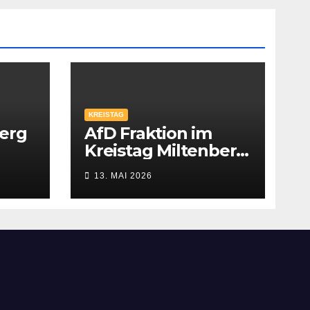
KREISTAG
berg
AfD Fraktion im
Kreistag Miltenberg
ti
nimmt Arbeit auf
13. MAI 2026