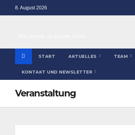
Zum
8. August 2026
Inhalt
springen
- Wir stehen an Deiner Seite -
START
AKTUELLES
TEAM
KONTAKT UND NEWSLETTER
Veranstaltung