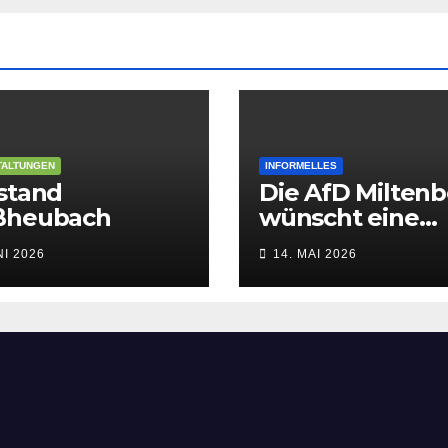
TALTUNGEN
INFORMELLES
stand
Die AfD Milten
ßheubach
wünscht eine
gesegnete Chris
NI 2026
14. MAI 2026
Himmelfahrt