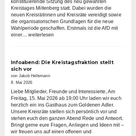
konstituierende Sitzung des neu gewählten
Kreistages Miltenberg statt. Dabei wurden die
neuen Kreisrätinnen und Kreisräte vereidigt sowie
die organisatorischen Grundlagen für die neue
Wahlperiode geschaffen. Erstmals ist die AfD mit
AfD
einer…
weiterlesen
Fraktion
im
Kreistag
Miltenberg
Infoabend: Die Kreistagsfraktion stellt
nimmt
sich vor
Arbeit
von Jakob Hellemann
auf
8. Mai 2026
Liebe Mitglieder, Freunde und Interessierte, Am
Freitag, 15. Mai 2026 ab 19:00 Uhr laden wir euch
herzlich ein ins Gasthaus zum Goldenen Adler.
Unsere Kreisräte stellen sich persönlich vor und
stehen euch den ganzen Abend Rede und Antwort.
Bringt gerne eure Fragen, Anliegen und Ideen mit –
wir freuen uns auf einen offenen und