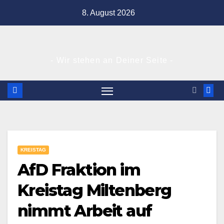
Zum
8. August 2026
Inhalt
springen
- Wir stehen an Deiner Seite -
KREISTAG
AfD Fraktion im
Kreistag Miltenberg
nimmt Arbeit auf