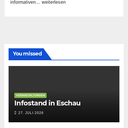
Infoabend:
informativen…
weiterlesen
Die
Kreistagsfraktion
stellt
sich
vor
You missed
VERANSTALTUNGEN
Infostand in Eschau
27. JULI 2026