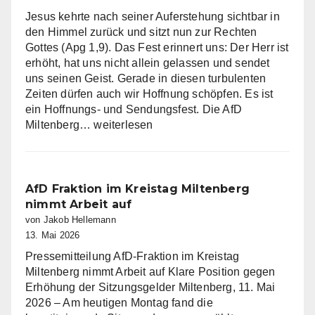
Jesus kehrte nach seiner Auferstehung sichtbar in
den Himmel zurück und sitzt nun zur Rechten
Gottes (Apg 1,9). Das Fest erinnert uns: Der Herr ist
erhöht, hat uns nicht allein gelassen und sendet
uns seinen Geist. Gerade in diesen turbulenten
Zeiten dürfen auch wir Hoffnung schöpfen. Es ist
ein Hoffnungs- und Sendungsfest. Die AfD
Die
Miltenberg…
weiterlesen
AfD
Miltenberg
wünscht
eine
AfD Fraktion im Kreistag Miltenberg
gesegnete
nimmt Arbeit auf
Christi
von Jakob Hellemann
Himmelfahrt
13. Mai 2026
Pressemitteilung AfD-Fraktion im Kreistag
Miltenberg nimmt Arbeit auf Klare Position gegen
Erhöhung der Sitzungsgelder Miltenberg, 11. Mai
2026 – Am heutigen Montag fand die