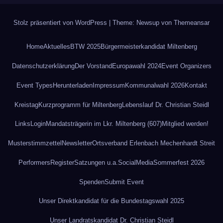
Stolz präsentiert von WordPress
|
Theme: Newsup von
Themeansar
Home
Aktuelles
BTW 2025
Bürgermeisterkandidat Miltenberg
Datenschutz­erklärung
Der Vorstand
Europawahl 2024
Event Organizers
Event Types
Herunterladen
Impressum
Kommunalwahl 2026
Kontakt
Kreistag
Kurzprogramm für Miltenberg
Lebenslauf Dr. Christian Steidl
Links
Login
Mandatsträgerin im Lkr. Miltenberg (607)
Mitglied werden!
Musterstimmzettel
Newsletter
Ortsverband Erlenbach Mechenhardt Streit
Performers
Register
Satzungen u.a.
SocialMedia
Sommerfest 2026
Spenden
Submit Event
Unser Direktkandidat für die Bundestagswahl 2025
Unser Landratskandidat Dr. Christian Steidl