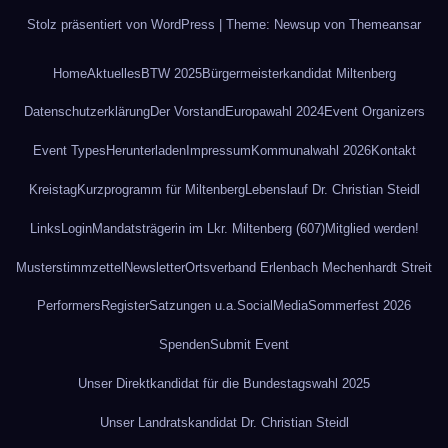
Stolz präsentiert von WordPress
|
Theme: Newsup von
Themeansar
Home
Aktuelles
BTW 2025
Bürgermeisterkandidat Miltenberg
Datenschutz­erklärung
Der Vorstand
Europawahl 2024
Event Organizers
Event Types
Herunterladen
Impressum
Kommunalwahl 2026
Kontakt
Kreistag
Kurzprogramm für Miltenberg
Lebenslauf Dr. Christian Steidl
Links
Login
Mandatsträgerin im Lkr. Miltenberg (607)
Mitglied werden!
Musterstimmzettel
Newsletter
Ortsverband Erlenbach Mechenhardt Streit
Performers
Register
Satzungen u.a.
SocialMedia
Sommerfest 2026
Spenden
Submit Event
Unser Direktkandidat für die Bundestagswahl 2025
Unser Landratskandidat Dr. Christian Steidl