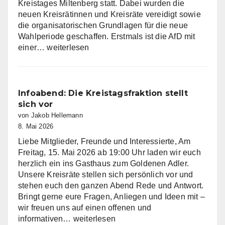
Kreistages Miltenberg statt. Dabei wurden die
neuen Kreisrätinnen und Kreisräte vereidigt sowie
die organisatorischen Grundlagen für die neue
Wahlperiode geschaffen. Erstmals ist die AfD mit
AfD
einer…
weiterlesen
Fraktion
im
Kreistag
Miltenberg
Infoabend: Die Kreistagsfraktion stellt
nimmt
sich vor
Arbeit
von Jakob Hellemann
auf
8. Mai 2026
Liebe Mitglieder, Freunde und Interessierte, Am
Freitag, 15. Mai 2026 ab 19:00 Uhr laden wir euch
herzlich ein ins Gasthaus zum Goldenen Adler.
Unsere Kreisräte stellen sich persönlich vor und
stehen euch den ganzen Abend Rede und Antwort.
Bringt gerne eure Fragen, Anliegen und Ideen mit –
wir freuen uns auf einen offenen und
Infoabend:
informativen…
weiterlesen