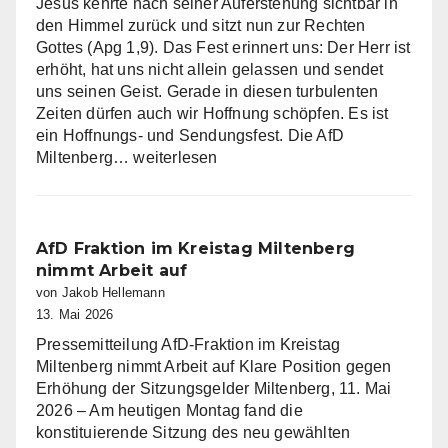
Jesus kehrte nach seiner Auferstehung sichtbar in
den Himmel zurück und sitzt nun zur Rechten
Gottes (Apg 1,9). Das Fest erinnert uns: Der Herr ist
erhöht, hat uns nicht allein gelassen und sendet
uns seinen Geist. Gerade in diesen turbulenten
Zeiten dürfen auch wir Hoffnung schöpfen. Es ist
ein Hoffnungs- und Sendungsfest. Die AfD
Die
Miltenberg…
weiterlesen
AfD
Miltenberg
wünscht
eine
AfD Fraktion im Kreistag Miltenberg
gesegnete
nimmt Arbeit auf
Christi
von Jakob Hellemann
Himmelfahrt
13. Mai 2026
Pressemitteilung AfD-Fraktion im Kreistag
Miltenberg nimmt Arbeit auf Klare Position gegen
Erhöhung der Sitzungsgelder Miltenberg, 11. Mai
2026 – Am heutigen Montag fand die
konstituierende Sitzung des neu gewählten