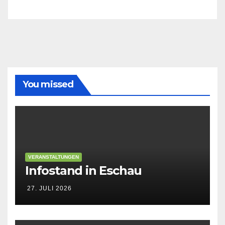
Die
Kreistagsfraktion
stellt
sich
vor
You missed
VERANSTALTUNGEN
Infostand in Eschau
27. JULI 2026