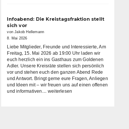
im
Kreistag
Miltenberg
Infoabend: Die Kreistagsfraktion stellt
nimmt
sich vor
Arbeit
von Jakob Hellemann
auf
8. Mai 2026
Liebe Mitglieder, Freunde und Interessierte, Am
Freitag, 15. Mai 2026 ab 19:00 Uhr laden wir
euch herzlich ein ins Gasthaus zum Goldenen
Adler. Unsere Kreisräte stellen sich persönlich
vor und stehen euch den ganzen Abend Rede
und Antwort. Bringt gerne eure Fragen, Anliegen
und Ideen mit – wir freuen uns auf einen offenen
Infoabend:
und informativen…
weiterlesen
Die
Kreistagsfraktion
stellt
sich
vor