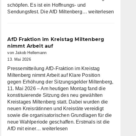
schöpfen. Es ist ein Hoffnungs- und
Die
Sendungsfest. Die AfD Miltenberg…
weiterlesen
AfD
Miltenberg
wünscht
eine
AfD Fraktion im Kreistag Miltenberg
gesegnete
nimmt Arbeit auf
Christi
von Jakob Hellemann
Himmelfahrt
13. Mai 2026
Pressemitteilung AfD-Fraktion im Kreistag
Miltenberg nimmt Arbeit auf Klare Position
gegen Erhöhung der Sitzungsgelder Miltenberg,
11. Mai 2026 – Am heutigen Montag fand die
konstituierende Sitzung des neu gewählten
Kreistages Miltenberg statt. Dabei wurden die
neuen Kreisrätinnen und Kreisräte vereidigt
sowie die organisatorischen Grundlagen für die
neue Wahlperiode geschaffen. Erstmals ist die
AfD
AfD mit einer…
weiterlesen
Fraktion