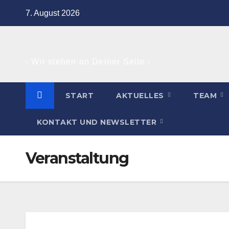
Zum
7. August 2026
Inhalt
springen
- Wir stehen an Deiner Seite -
START
AKTUELLES
TEAM
KONTAKT UND NEWSLETTER
Veranstaltung