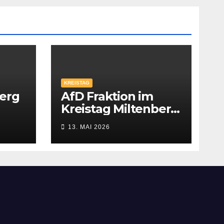
KREISTAG
berg
AfD Fraktion im
Kreistag Miltenberg
ti
nimmt Arbeit auf
13. MAI 2026