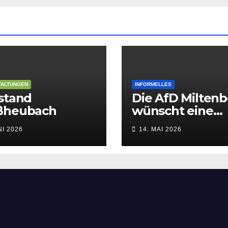
TALTUNGEN
INFORMELLES
stand
Die AfD Milten
ßheubach
wünscht eine
gesegnete Chris
NI 2026
14. MAI 2026
Himmelfahrt