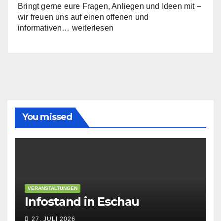
Bringt gerne eure Fragen, Anliegen und Ideen mit –
wir freuen uns auf einen offenen und
Infoabend:
informativen…
weiterlesen
Die
Kreistagsfraktion
stellt
sich
vor
You missed
VERANSTALTUNGEN
Infostand in Eschau
27. JULI 2026