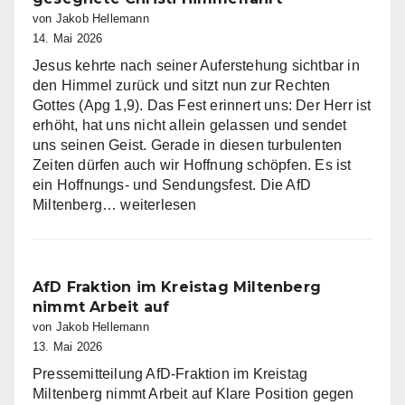
von Jakob Hellemann
14. Mai 2026
Jesus kehrte nach seiner Auferstehung sichtbar in
den Himmel zurück und sitzt nun zur Rechten
Gottes (Apg 1,9). Das Fest erinnert uns: Der Herr ist
erhöht, hat uns nicht allein gelassen und sendet
uns seinen Geist. Gerade in diesen turbulenten
Zeiten dürfen auch wir Hoffnung schöpfen. Es ist
ein Hoffnungs- und Sendungsfest. Die AfD
Die
Miltenberg…
weiterlesen
AfD
Miltenberg
wünscht
eine
AfD Fraktion im Kreistag Miltenberg
gesegnete
nimmt Arbeit auf
Christi
von Jakob Hellemann
Himmelfahrt
13. Mai 2026
Pressemitteilung AfD-Fraktion im Kreistag
Miltenberg nimmt Arbeit auf Klare Position gegen