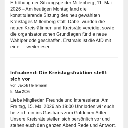
Erhöhung der Sitzungsgelder Miltenberg, 11. Mai
2026 – Am heutigen Montag fand die
konstituierende Sitzung des neu gewählten
Kreistages Miltenberg statt. Dabei wurden die
neuen Kreisrätinnen und Kreisräte vereidigt sowie
die organisatorischen Grundlagen für die neue
Wahlperiode geschaffen. Erstmals ist die AfD mit
AfD
einer…
weiterlesen
Fraktion
im
Kreistag
Miltenberg
Infoabend: Die Kreistagsfraktion stellt
nimmt
sich vor
Arbeit
von Jakob Hellemann
auf
8. Mai 2026
Liebe Mitglieder, Freunde und Interessierte, Am
Freitag, 15. Mai 2026 ab 19:00 Uhr laden wir euch
herzlich ein ins Gasthaus zum Goldenen Adler.
Unsere Kreisräte stellen sich persönlich vor und
stehen euch den ganzen Abend Rede und Antwort.