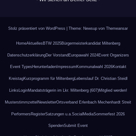
Stolz präsentiert von WordPress
|
Theme: Newsup von
Themeansar
Home
Aktuelles
BTW 2025
Bürgermeisterkandidat Miltenberg
Datenschutz­erklärung
Der Vorstand
Europawahl 2024
Event Organizers
Event Types
Herunterladen
Impressum
Kommunalwahl 2026
Kontakt
Kreistag
Kurzprogramm für Miltenberg
Lebenslauf Dr. Christian Steidl
Links
Login
Mandatsträgerin im Lkr. Miltenberg (607)
Mitglied werden!
Musterstimmzettel
Newsletter
Ortsverband Erlenbach Mechenhardt Streit
Performers
Register
Satzungen u.a.
SocialMedia
Sommerfest 2026
Spenden
Submit Event