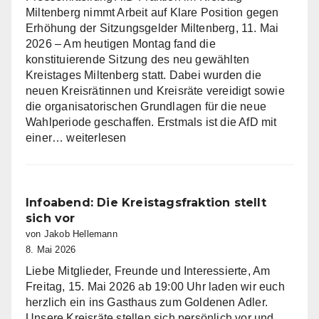
Miltenberg nimmt Arbeit auf Klare Position gegen
Erhöhung der Sitzungsgelder Miltenberg, 11. Mai
2026 – Am heutigen Montag fand die
konstituierende Sitzung des neu gewählten
Kreistages Miltenberg statt. Dabei wurden die
neuen Kreisrätinnen und Kreisräte vereidigt sowie
die organisatorischen Grundlagen für die neue
Wahlperiode geschaffen. Erstmals ist die AfD mit
AfD
einer…
weiterlesen
Fraktion
im
Kreistag
Miltenberg
Infoabend: Die Kreistagsfraktion stellt
nimmt
sich vor
Arbeit
von Jakob Hellemann
auf
8. Mai 2026
Liebe Mitglieder, Freunde und Interessierte, Am
Freitag, 15. Mai 2026 ab 19:00 Uhr laden wir euch
herzlich ein ins Gasthaus zum Goldenen Adler.
Unsere Kreisräte stellen sich persönlich vor und