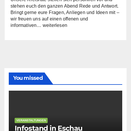
stehen euch den ganzen Abend Rede und Antwort.
Bringt gerne eure Fragen, Anliegen und Ideen mit –
wir freuen uns auf einen offenen und
Infoabend:
informativen…
weiterlesen
Die
Kreistagsfraktion
stellt
sich
vor
You missed
VERANSTALTUNGEN
Infostand in Eschau