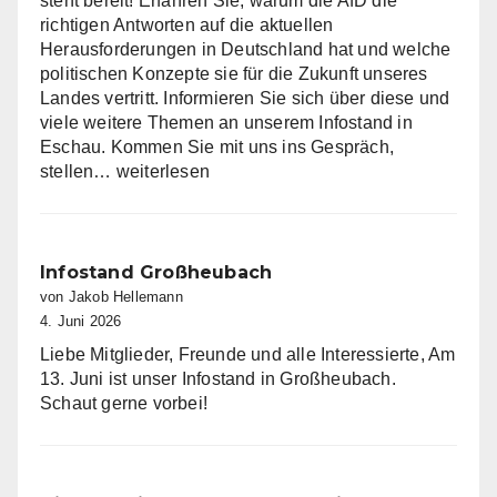
steht bereit! Erfahren Sie, warum die AfD die
richtigen Antworten auf die aktuellen
Herausforderungen in Deutschland hat und welche
politischen Konzepte sie für die Zukunft unseres
Landes vertritt. Informieren Sie sich über diese und
viele weitere Themen an unserem Infostand in
Eschau. Kommen Sie mit uns ins Gespräch,
Infostand
stellen…
weiterlesen
in
Eschau
Infostand Großheubach
von Jakob Hellemann
4. Juni 2026
Liebe Mitglieder, Freunde und alle Interessierte, Am
13. Juni ist unser Infostand in Großheubach.
Schaut gerne vorbei!