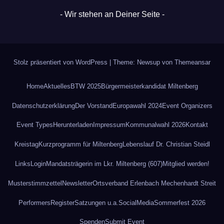
- Wir stehen an Deiner Seite -
Stolz präsentiert von WordPress
|
Theme: Newsup von
Themeansar
Home
Aktuelles
BTW 2025
Bürgermeisterkandidat Miltenberg
Datenschutz­erklärung
Der Vorstand
Europawahl 2024
Event Organizers
Event Types
Herunterladen
Impressum
Kommunalwahl 2026
Kontakt
Kreistag
Kurzprogramm für Miltenberg
Lebenslauf Dr. Christian Steidl
Links
Login
Mandatsträgerin im Lkr. Miltenberg (607)
Mitglied werden!
Musterstimmzettel
Newsletter
Ortsverband Erlenbach Mechenhardt Streit
Performers
Register
Satzungen u.a.
SocialMedia
Sommerfest 2026
Spenden
Submit Event