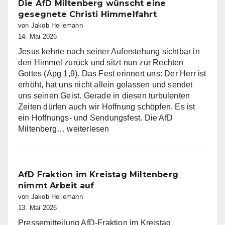
Die AfD Miltenberg wünscht eine
gesegnete Christi Himmelfahrt
von Jakob Hellemann
14. Mai 2026
Jesus kehrte nach seiner Auferstehung sichtbar in
den Himmel zurück und sitzt nun zur Rechten
Gottes (Apg 1,9). Das Fest erinnert uns: Der Herr ist
erhöht, hat uns nicht allein gelassen und sendet
uns seinen Geist. Gerade in diesen turbulenten
Zeiten dürfen auch wir Hoffnung schöpfen. Es ist
ein Hoffnungs- und Sendungsfest. Die AfD
Die
Miltenberg…
weiterlesen
AfD
Miltenberg
wünscht
eine
AfD Fraktion im Kreistag Miltenberg
gesegnete
nimmt Arbeit auf
Christi
von Jakob Hellemann
Himmelfahrt
13. Mai 2026
Pressemitteilung AfD-Fraktion im Kreistag